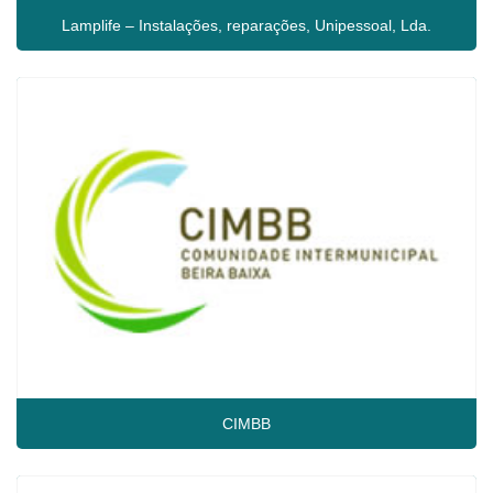
Lamplife – Instalações, reparações, Unipessoal, Lda.
CIMBB