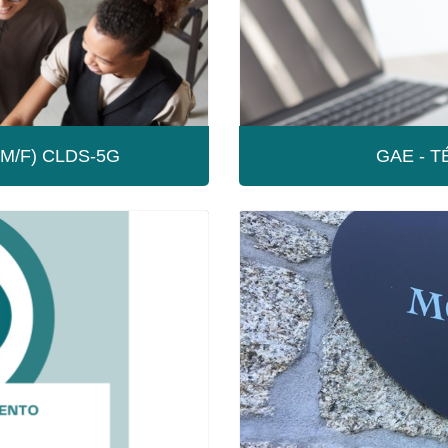
M/F) CLDS-5G
GAE - 
ORES (M/F)
GAE - TÉ