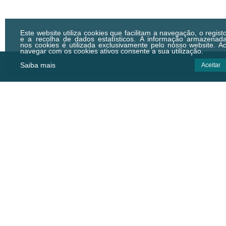
PARQUE DE CAMPISM
Este website utiliza cookies que facilitam a navegação, o regist
e a recolha de dados estatísticos.
A informação armazenad
nos cookies é utilizada exclusivamente pelo nosso website. A
navegar com os cookies ativos consente a sua utilização.
Saiba mais
Aceitar
Centro Municipal de Cultura e
Desenvolvimento de Idanha-a-Nov
Centro Empresarial de Idanha-a-Nova,
Zona Industrial, 6060-182 Idanha-a-Nova
Email.:
geral@cmcd.pt
Tel.:
(+351) 277 200 010
(Chamada para a rede fixa nacional)
C.GPS:
39.924474,-7.238823