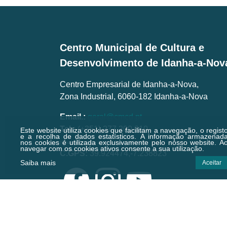
Centro Municipal de Cultura e
Desenvolvimento de Idanha-a-Nov
Centro Empresarial de Idanha-a-Nova,
Zona Industrial, 6060-182 Idanha-a-Nova
Email.:
geral@cmcd.pt
Tel.:
(+351) 277 200 010
Este website utiliza cookies que facilitam a navegação, o regist
e a recolha de dados estatísticos.
A informação armazenad
nos cookies é utilizada exclusivamente pelo nosso website. A
(Chamada para a rede fixa nacional)
navegar com os cookies ativos consente a sua utilização.
C.GPS:
39.924474,-7.238823
Saiba mais
Aceitar