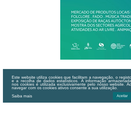
Este website utiliza cookies que facilitam a navegação, o regist
e a recolha de dados estatísticos.
A informação armazenad
nos cookies é utilizada exclusivamente pelo nosso website. A
navegar com os cookies ativos consente a sua utilização.
Saiba mais
Aceitar