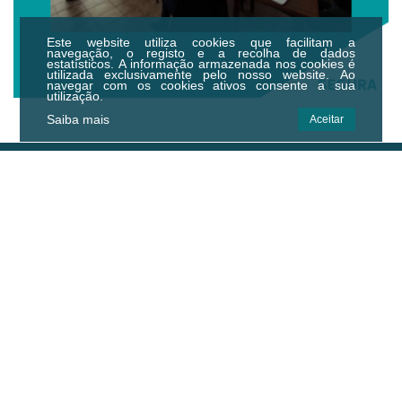
Este website utiliza cookies que facilitam a
navegação, o registo e a recolha de dados
estatísticos.
A informação armazenada nos cookies é
utilizada exclusivamente pelo nosso website. Ao
navegar com os cookies ativos consente a sua
utilização.
Saiba mais
Aceitar
Centro Municipal de Cultura e
Desenvolvimento de Idanha-a-Nova
Centro Empresarial de Idanha-a-Nova,
Zona Industrial, 6060-182 Idanha-a-Nova
Email.:
geral@cmcd.pt
Tel.:
(+351) 277 200 010
(Chamada para a rede fixa nacional)