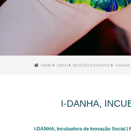
HOME
CMCD
NOTÍCIAS E EVENTOS
I-DANHA
I-DANHA, INC
I-DANHA, Incubadora de Inovação Social