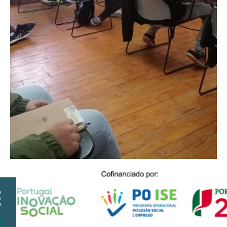
o
a
o