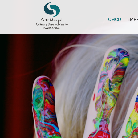
CMCD
EMP