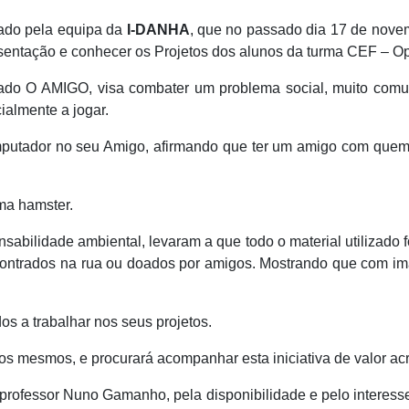
ado pela equipa da
I-DANHA
, que no passado dia 17 de nove
esentação e conhecer os Projetos dos alunos da turma CEF – Op
tulado O AMIGO, visa combater um problema social, muito com
ialmente a jogar.
mputador no seu Amigo, afirmando que ter um amigo com quem 
ma hamster.
nsabilidade ambiental, levaram a que todo o material utilizad
contrados na rua ou doados por amigos. Mostrando que com ima
s a trabalhar nos seus projetos.
s mesmos, e procurará acompanhar esta iniciativa de valor acr
o professor Nuno Gamanho, pela disponibilidade e pelo interes