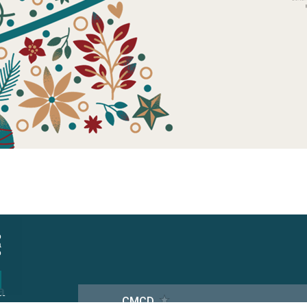
o
a
o
a