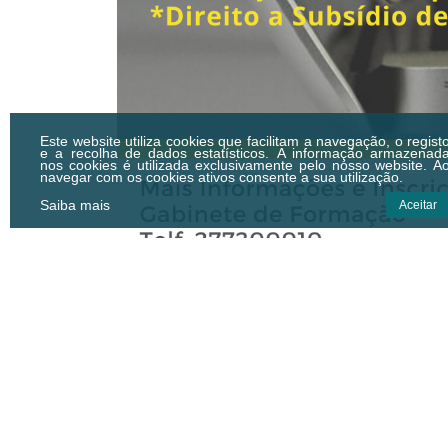
Este website utiliza cookies que facilitam a navegação, o regist
e a recolha de dados estatísticos.
A informação armazenad
nos cookies é utilizada exclusivamente pelo nosso website. A
navegar com os cookies ativos consente a sua utilização.
Saiba mais
Aceitar