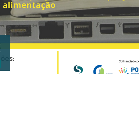
o
a
o