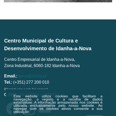
Centro Municipal de Cultura e
Desenvolvimento de Idanha-a-Nova
Centro Empresarial de Idanha-a-Nova,
Zona Industrial, 6060-182 Idanha-a-Nova
Email.:
geral@cmcd.pt
Tel.:
(+351) 277 200 010
(Chamada para a rede fixa nacional)
C.GPS:
39.924474,-7.238823
Este website utiliza cookies que facilitam a
navegação, o registo e a recolha de dados
estatísticos.
A informação armazenada nos cookies é
utilizada exclusivamente pelo nosso website. Ao
navegar com os cookies ativos consente a sua
utilização.