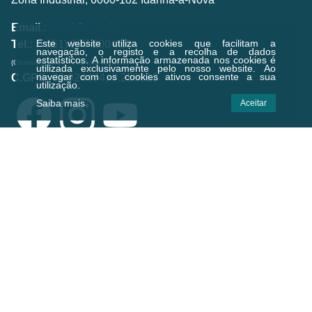
Email.:
geral@cmcd.pt
Este website utiliza cookies que facilitam a
Tel.:
(+351) 277 200 010
navegação, o registo e a recolha de dados
estatísticos.
A informação armazenada nos cookies é
(Chamada para a rede fixa nacional)
utilizada exclusivamente pelo nosso website. Ao
navegar com os cookies ativos consente a sua
C.GPS:
39.924474,-7.238823
utilização.
Saiba mais
Aceitar