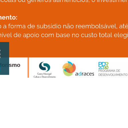
o
a
o