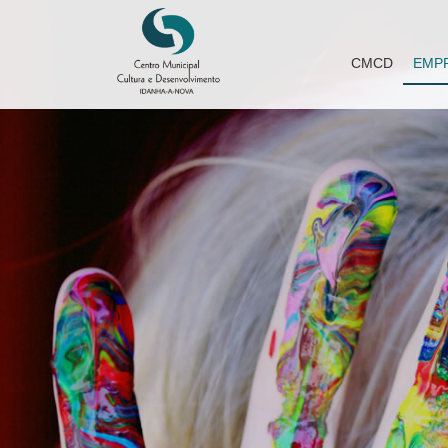
CMCD
EMP