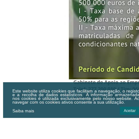
Este website utiliza cookies que facilitam a navegação, o regist
e a recolha de dados estatísticos.
A informação armazenad
nos cookies é utilizada exclusivamente pelo nosso website. A
navegar com os cookies ativos consente a sua utilização.
Saiba mais
Aceitar