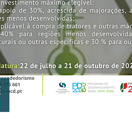
o
a
o