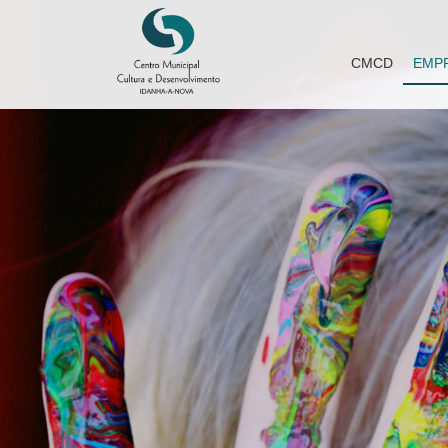
CMCD
EMP