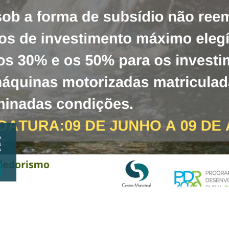
o
a
o