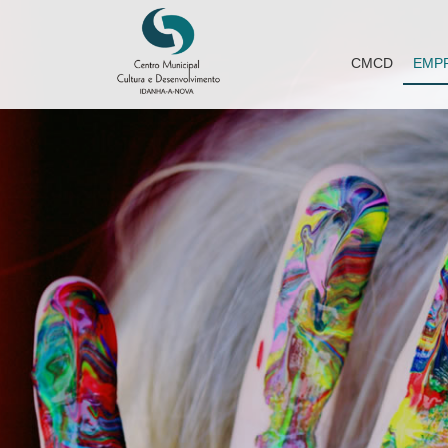
CMCD
EMP