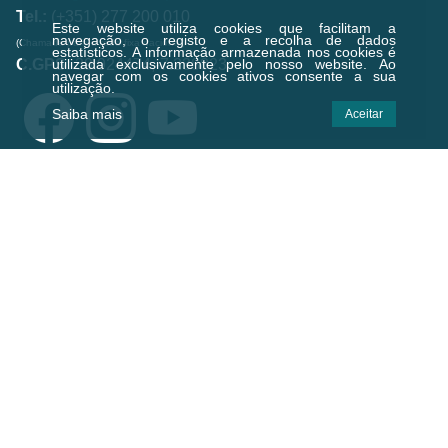
Tel.:
(+351) 277 200 010
Este website utiliza cookies que facilitam a
navegação, o registo e a recolha de dados
(Chamada para a rede fixa nacional)
estatísticos.
A informação armazenada nos cookies é
C.GPS:
39.924474,-7.238823
utilizada exclusivamente pelo nosso website. Ao
navegar com os cookies ativos consente a sua
utilização.
Saiba mais
Aceitar