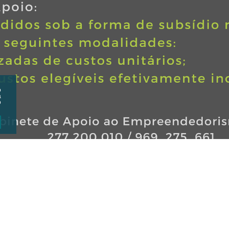
o
a
o