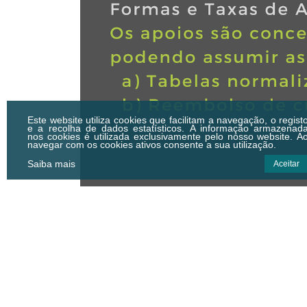
Este website utiliza cookies que facilitam a navegação, o regist
e a recolha de dados estatísticos.
A informação armazenad
nos cookies é utilizada exclusivamente pelo nosso website. A
navegar com os cookies ativos consente a sua utilização.
Saiba mais
Aceitar