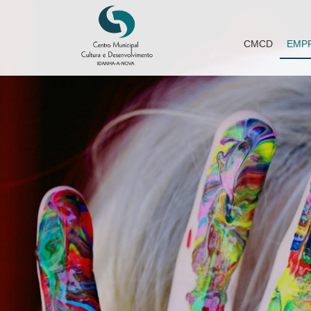
CMCD
EMP