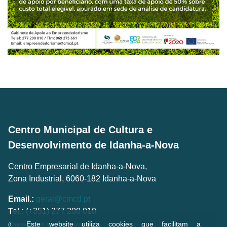
Centro Municipal de Cultura e
Desenvolvimento de Idanha-a-Nova
Centro Empresarial de Idanha-a-Nova,
Zona Industrial, 6060-182 Idanha-a-Nova
Email.:
geral@cmcd.pt
Tel.:
(+351) 277 200 010
Este website utiliza cookies que facilitam a
(Chamada para a rede fixa nacional)