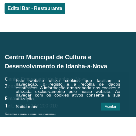
Edital Bar - Restaurante
Centro Municipal de Cultura e
Desenvolvimento de Idanha-a-Nova
Centro Empresarial de Idanha-a-Nova,
Este website utiliza cookies que facilitam a
navegação, o registo e a recolha de dados
Zona Industrial, 6060-182 Idanha-a-Nova
estatísticos.
A informação armazenada nos cookies é
utilizada exclusivamente pelo nosso website. Ao
navegar com os cookies ativos consente a sua
Email.:
geral@cmcd.pt
utilização.
Tel.:
(+351) 277 200 010
Saiba mais
Aceitar
(Chamada para a rede fixa nacional)
C.GPS:
39.924474,-7.238823