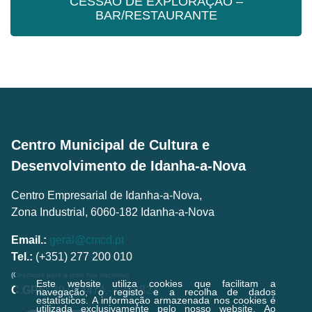
CESSÃO DE EXPLORAÇÃO –
BAR/RESTAURANTE
CESSÃO DE EXPLORAÇÃO –
BAR/RESTAURANTE
Centro Municipal de Cultura e
Desenvolvimento de Idanha-a-Nova
Centro Empresarial de Idanha-a-Nova,
Zona Industrial, 6060-182 Idanha-a-Nova
Email.:
geral@cmcd.pt
Tel.:
(+351) 277 200 010
(Chamada para a rede fixa nacional)
Este website utiliza cookies que facilitam a
C.GPS:
39.924474,-7.238823
navegação, o registo e a recolha de dados
estatísticos.
A informação armazenada nos cookies é
utilizada exclusivamente pelo nosso website. Ao